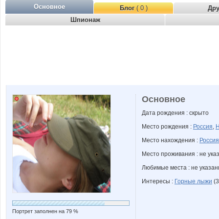
Основное
Блог
( 0 )
Др
Шпионаж
Основное
Дата рождения : скрыто
Место рождения :
Россия
,
Н
Место нахождения :
Россия
Место проживания : не ука
Любимые места : не указа
Интересы :
Горные лыжи
(3
Портрет заполнен на 79 %