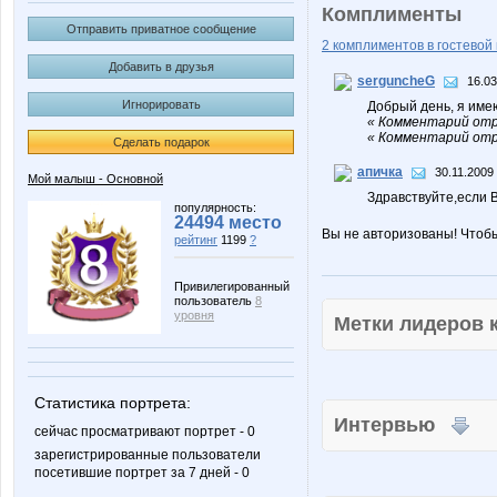
Комплименты
Отправить приватное сообщение
2 комплиментов в гостевой 
Добавить в друзья
serguncheG
16.03
Игнорировать
Добрый день, я име
« Комментарий отр
« Комментарий отр
Сделать подарок
апичка
30.11.2009
Мой малыш - Основной
Здравствуйте,если 
популярность:
24494 место
Вы не авторизованы! Чтоб
рейтинг
1199
?
Привилегированный
пользователь
8
уровня
Метки лидеров
Статистика портрета:
Интервью
сейчас просматривают портрет - 0
зарегистрированные пользователи
посетившие портрет за 7 дней - 0